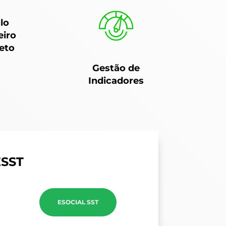
lo
eiro
eto
Gestão de
Indicadores
ESST
ESOCIAL SST