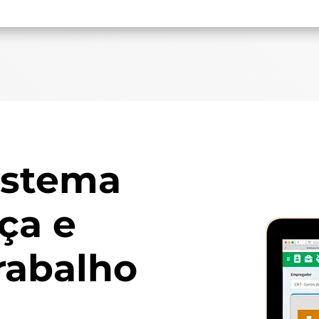
istema
ça e
rabalho