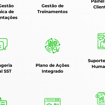
Painel
Gestão
Gestão de
Clien
nica de
Treinamentos
ntações
Suporte
geria
Plano de Ações
Huma
al SST
Integrado