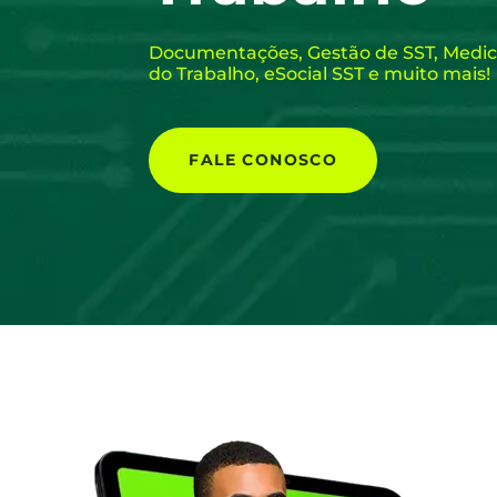
Documentações, Gestão de SST, Medic
do Trabalho, eSocial SST e muito mais!
FALE CONOSCO