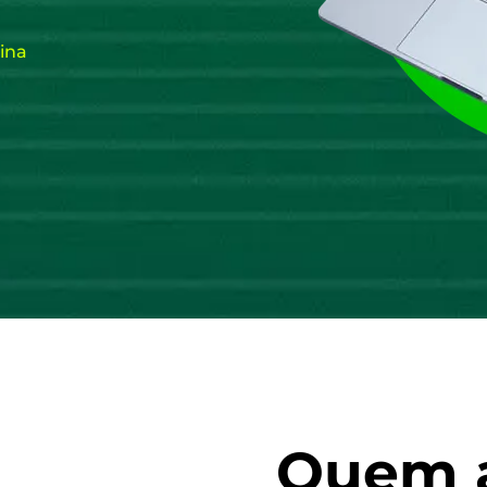
ina
Quem 