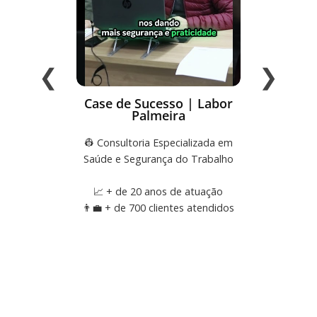
❮
❯
Case de Sucesso | Labor
Case
Palmeira
C
👷 Consultoria Especializada em
💻 Ge
Saúde e Segurança do Trabalho
Múltiplas
📈 + de 20 anos de atuação
👨‍💼 + de 700 clientes atendidos
🏗 +35
🇧🇷 O
Grande 
👷🏽 