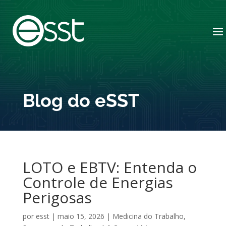
Blog do eSST
LOTO e EBTV: Entenda o
Controle de Energias
Perigosas
por
esst
|
maio 15, 2026
|
Medicina do Trabalho
,