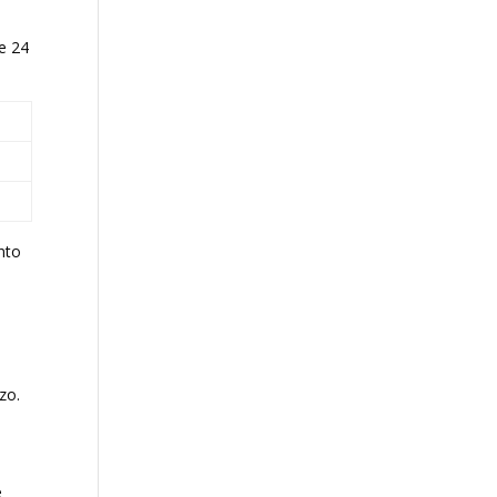
e 24
nto
zo.
e