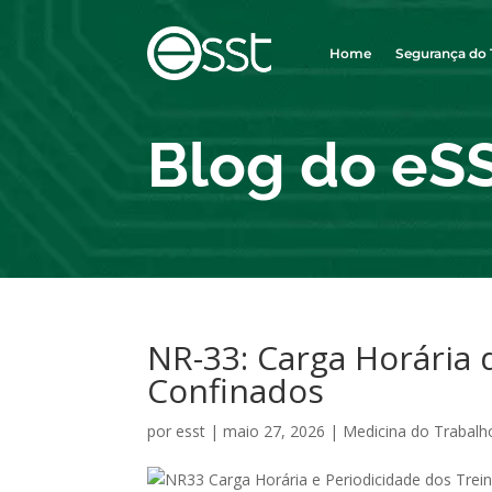
Home
Segurança do 
Blog do eS
NR-33: Carga Horária
Confinados
por
esst
|
maio 27, 2026
|
Medicina do Trabalh