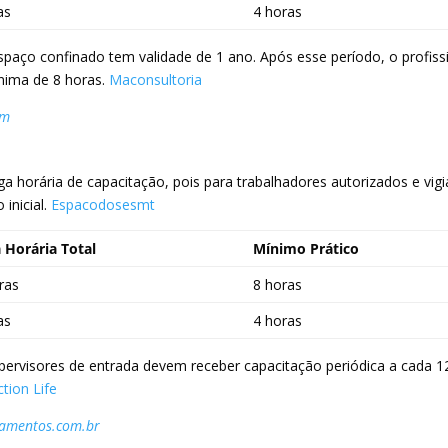
as
4 horas
paço confinado tem validade de 1 ano. Após esse período, o profiss
nima de 8 horas.
Maconsultoria
om
horária de capacitação, pois para trabalhadores autorizados e vigi
inicial.
Espacodosesmt
 Horária Total
Mínimo Prático
ras
8 horas
as
4 horas
upervisores de entrada devem receber capacitação periódica a cada 1
ction Life
inamentos.com.br