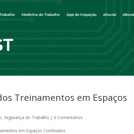
Trabalho
Medicina do Trabalho
App de Inspeção
eSocial
eBoo
ST
 dos Treinamentos em Espaços
o
,
Segurança do Trabalho
|
0 Comentários