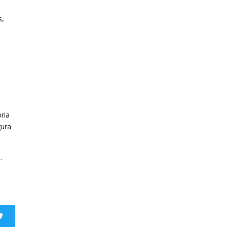
s,
ria
gura
.
