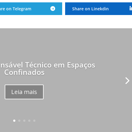
are on Telegram
Share on Linekdin
nsável Técnico em Espaços
Confinados
Leia mais