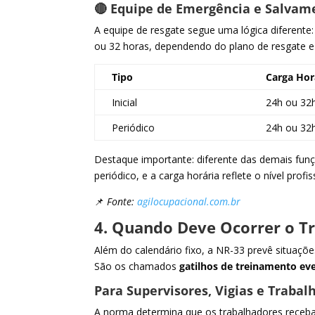
🔴 Equipe de Emergência e Salvam
A equipe de resgate segue uma lógica diferente:
ou 32 horas, dependendo do plano de resgate e r
Tipo
Carga Hor
Inicial
24h ou 32
Periódico
24h ou 32
Destaque importante: diferente das demais fun
periódico, e a carga horária reflete o nível profi
📌
Fonte:
agilocupacional.com.br
4. Quando Deve Ocorrer o T
Além do calendário fixo, a NR-33 prevê situaç
São os chamados
gatilhos de treinamento ev
Para Supervisores, Vigias e Trabal
A norma determina que os trabalhadores rece