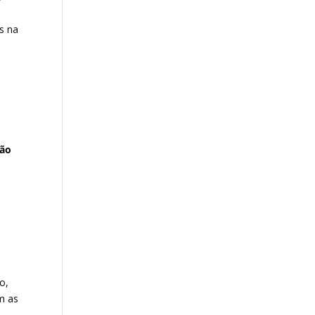
s na
ção
o,
om as