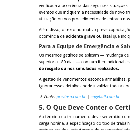
verificada a ocorrência das seguintes situaçõe
eventos que indiquem a necessidade de novo tr
utilização ou nos procedimentos de entrada no
Além disso, o texto normativo prevê capacitaç
ocorrência de
acidente grave ou fatal
que indiq
Para a Equipe de Emergência e Sa
Os mesmos gatilhos se aplicam — mudança de p
superior a 180 dias — com um item adicional es
de resgate ou nos simulados realizados.
A gestão de vencimentos esconde armadilhas, po
Ignorar esses detalhes pode invalidar toda a 
📌
Fonte:
previnsa.com.br
|
engehall.com.br
5. O Que Deve Conter o Cert
Ao término do treinamento deve ser emitido um
carga horária, a especificação do tipo de traba
assinaturas dos instrutores e do responsável téc