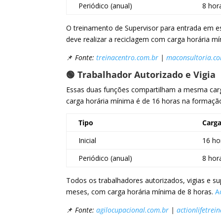
Periódico (anual)
8 hor
O treinamento de Supervisor para entrada em es
deve realizar a reciclagem com carga horária mí
📌
Fonte:
treinacentro.com.br
|
maconsultoria.c
🟢 Trabalhador Autorizado e Vigia
Essas duas funções compartilham a mesma carga 
carga horária mínima é de 16 horas na formação 
Tipo
Carga
Inicial
16 ho
Periódico (anual)
8 hor
Todos os trabalhadores autorizados, vigias e s
meses, com carga horária mínima de 8 horas.
A
📌
Fonte:
agilocupacional.com.br
|
actionlifetre