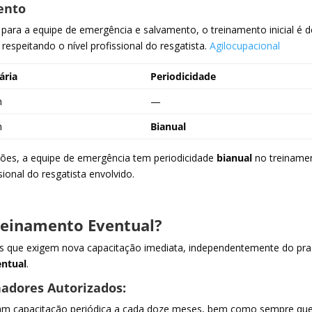
ento
 para a equipe de emergência e salvamento, o treinamento inicial é d
espeitando o nível profissional do resgatista.
Agilocupacional
ária
Periodicidade
h
—
h
Bianual
ções, a equipe de emergência tem periodicidade
bianual
no treiname
ssional do resgatista envolvido.
reinamento Eventual?
ões que exigem nova capacitação imediata, independentemente do pra
entual
.
hadores Autorizados:
bam capacitação periódica a cada doze meses, bem como sempre qu