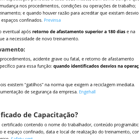
s: mudança nos procedimentos, condições ou operações de trabalho;
einamento; e quando houver razão para acreditar que existam desvio
s espaços confinados.
Previnsa
ão eventual após
retorno de afastamento superior a 180 dias
e na
ue a necessidade de novo treinamento.
lvamento:
rocedimentos, acidente grave ou fatal, e retorno de afastamento
pecífico para essa função:
quando identificados desvios na opera
is existem “gatilhos” na norma que exigem a reciclagem imediata.
documentação de segurança da empresa.
Engehall
ificado de Capacitação?
 certificado contendo o nome do trabalhador, conteúdo programátic
lho e espaço confinado, data e local de realização do treinamento, c
nico.
Safety-smt