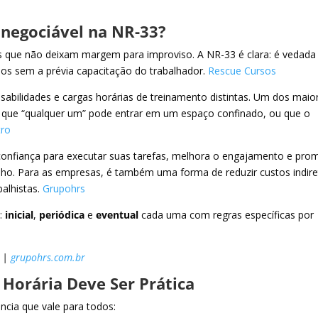
Inegociável na NR-33?
s que não deixam margem para improviso. A NR-33 é clara: é vedada
os sem a prévia capacitação do trabalhador.
Rescue Cursos
sabilidades e cargas horárias de treinamento distintas. Um dos maio
que “qualquer um” pode entrar em um espaço confinado, ou que o
tro
confiança para executar suas tarefas, melhora o engajamento e pro
lho. Para as empresas, é também uma forma de reduzir custos indir
alhistas.
Grupohrs
o:
inicial
,
periódica
e
eventual
cada uma com regras específicas por
|
grupohrs.com.br
 Horária Deve Ser Prática
ncia que vale para todos: