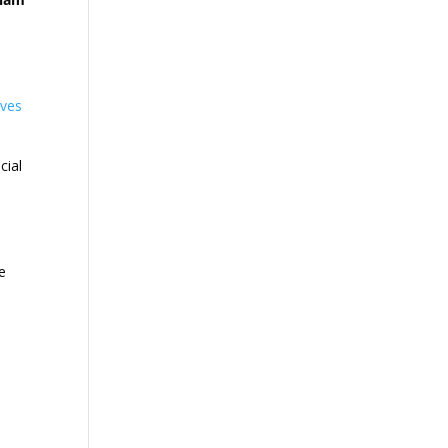
lves
cial
e