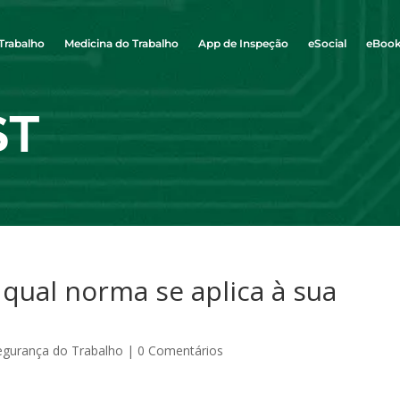
Trabalho
Medicina do Trabalho
App de Inspeção
eSocial
eBoo
ST
 qual norma se aplica à sua
egurança do Trabalho
|
0 Comentários