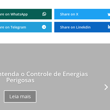
are on WhatsApp
Share on X
are on Telegram
Share on Linekdin
tenda o Controle de Energias
Perigosas
Leia mais