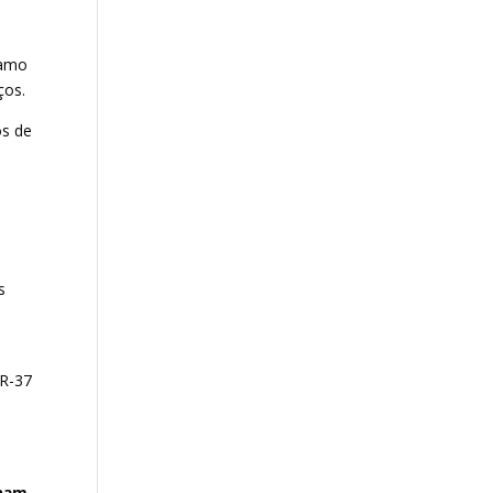
ramo
ços.
os de
s
NR-37
onam