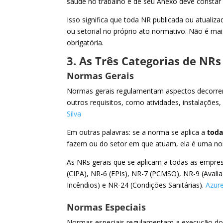
saúde no trabalho e de seu Anexo deve constar 
Isso significa que toda NR publicada ou atualiza
ou setorial no próprio ato normativo. Não é mais 
obrigatória.
3. As Três Categorias de NRs
Normas Gerais
Normas gerais regulamentam aspectos decorrent
outros requisitos, como atividades, instalações
Silva
Em outras palavras: se a norma se aplica a
toda
fazem ou do setor em que atuam, ela é uma no
As NRs gerais que se aplicam a todas as empr
(CIPA), NR-6 (EPIs), NR-7 (PCMSO), NR-9 (Aval
Incêndios) e NR-24 (Condições Sanitárias).
Azur
Normas Especiais
Normas especiais regulamentam a execução do t