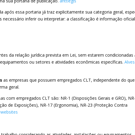
na sua portaria de publicação.
anttlegis
da após essa portaria já traz explicitamente sua categoria geral, espe
necessário inferir ou interpretar: a classificação é informação oficial
es da relação jurídica prevista em Lei, sem estarem condicionadas 
, equipamentos ou setores e atividades econômicas específicas.
Alves
s
as empresas que possuem empregados CLT, independente do que
rma geral.
esas com empregados CLT são: NR-1 (Disposições Gerais e GRO), NR
iação de Exposições), NR-17 (Ergonomia), NR-23 (Proteção Contra
ewebsites
rabalho considerando as atividades, instalações ou equipamentos