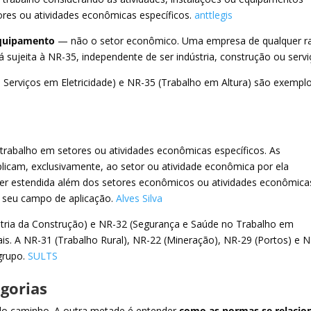
es ou atividades econômicas específicos.
anttlegis
equipamento
— não o setor econômico. Uma empresa de qualquer 
á sujeita à NR-35, independente de ser indústria, construção ou servi
 Serviços em Eletricidade) e NR-35 (Trabalho em Altura) são exempl
rabalho em setores ou atividades econômicas específicos. As
plicam, exclusivamente, ao setor ou atividade econômica por ela
ser estendida além dos setores econômicos ou atividades econômica
 seu campo de aplicação.
Alves Silva
tria da Construção) e NR-32 (Segurança e Saúde no Trabalho em
is. A NR-31 (Trabalho Rural), NR-22 (Mineração), NR-29 (Portos) e 
grupo.
SULTS
egorias
do caminho. A outra metade é entender
como as normas se relaci