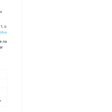
e
ou
1; o
Silva
re na
ar
7