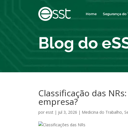
Home
Segurança do 
Blog do eS
Classificação das NRs:
empresa?
por
esst
|
jul 3, 2026
|
Medicina do Trabalho
,
S